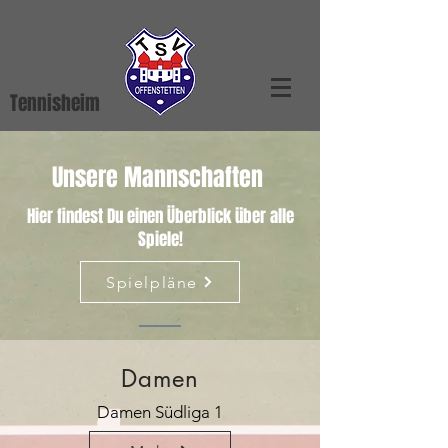
Tennisheim
Unsere Mannschaften
Hier findest Du einen Überblick über alle
Spiele!
Spielpläne
Damen
Damen Südliga 1