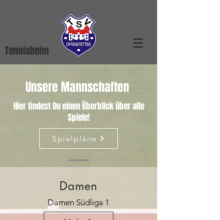
Tennisheim
Unsere Mannschaften
Hier findest Du einen Überblick über alle
Spiele!
Spielpläne
Damen
Damen Südliga 1