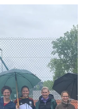
21:00 Uhr Auslosung: direkt im Anschluss
Start: ab 09:00 Uhr 🏆 Konkurrenzen: M00/E
W00/E M40/E Nenngeld: 30 € + 5 € DTB-
Gebühr Special: Die ersten 5 Anmeldungen
erhalten ein Freigetränk! Maximal 28
Teilnehmer – schnell sein lohnt sich! Jetzt
anmelden unter: spieler.tennis.de oder über
den QR-Code