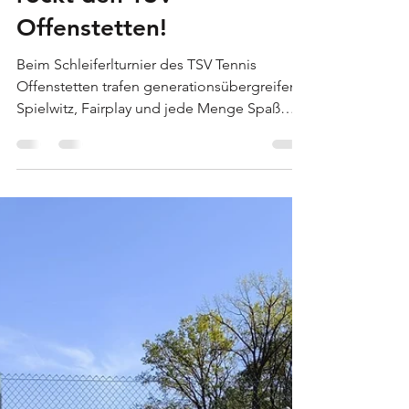
Patrick E.
May 3, 2025
1 min read
Teamgeist & Tennisfieber:
Schleiferlturnier 2025
rockt den TSV
Offenstetten!
Beim Schleiferlturnier des TSV Tennis
Offenstetten trafen generationsübergreifend
Spielwitz, Fairplay und jede Menge Spaß
aufeinander! In...