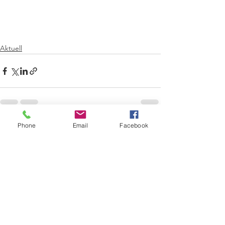
Aktuell
Phone
Email
Facebook
See All
Recent Posts