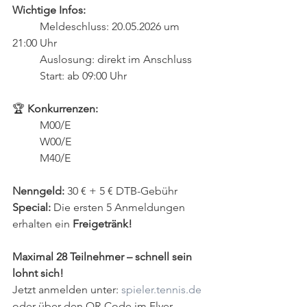
Wichtige Infos:
Meldeschluss: 20.05.2026 um 
21:00 Uhr
	Auslosung: direkt im Anschluss
	Start: ab 09:00 Uhr
🏆 
Konkurrenzen:
	M00/E
	W00/E
	M40/E
Nenngeld:
 30 € + 5 € DTB-Gebühr
Special: 
Die ersten 5 Anmeldungen 
erhalten ein 
Freigetränk!
Maximal 28 Teilnehmer – schnell sein 
lohnt sich!
Jetzt anmelden unter: 
spieler.tennis.de
oder über den QR-Code im Flyer