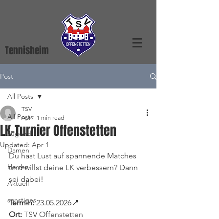
Tennisheim
Post
All Posts
TSV
All Posts
Apr 1
1 min read
LK-Turnier Offenstetten
Jugend
Updated:
Apr 1
Damen
Du hast Lust auf spannende Matches 
Herren
und willst deine LK verbessern? Dann 
sei dabei! 
Aktuell
sonstiges
Termin:
 23.05.2026📍 
Ort:
 TSV Offenstetten