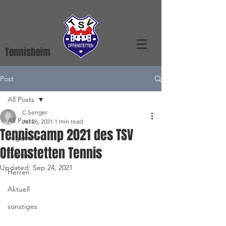
Tennisheim
Post
All Posts
C.Senger
All Posts
Jul 26, 2021
1 min read
Tenniscamp 2021 des TSV
Jugend
Offenstetten Tennis
Damen
Updated:
Sep 24, 2021
Herren
Aktuell
sonstiges