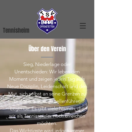
Tennisheim
Über den Verein
Sieg, Niederlage oder
Unentschieden: Wir leben den
Moment und zeigen jeden Tag aufs
Neue Disziplin, Leidenschaft und den
Mut, sich selbst an seine Grenzen zu
bringen. Sieger, Tabellenführer,
Legende: Es gibt viele Namen, die
wir als Tennisspieler noch erreichen
möchten.
Das Wichtigste wird jedoch immer